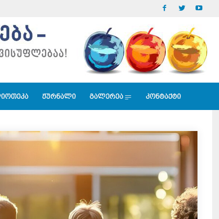
იოთეკა
ჟურნალი
გალერეა
კონტაქტი