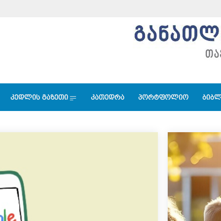
კედლის გაზეთი
კათედრა
პორტფოლიო
ბიბლ