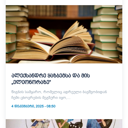
ალექსანდრე ყაზბეგსა და მის
„ელეონორაზე“
წიგნის სამყარო, რომელიც ადრეული ბავშვობიდან
ჩემი ცხოვრების მეგზური იყო,...
4 ᲓᲔᲙᲔᲛᲑᲔᲠᲘ, 2025 - 08:50