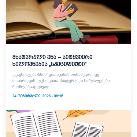
მხატვრული ენა – სიტყვიერი
ხელოვნების „სპეცეფექტი“
„ვეფხისტყაოსნის“ კითხვისას თანამედროვე
მოზარდებს ეუცხოებათ მხატვრული საშუალებები,
რომლებსაც უხვად...
24 ᲗᲔᲑᲔᲠᲕᲐᲚᲘ, 2026 - 09:15