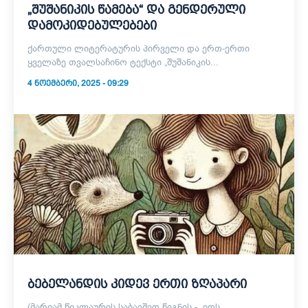
„შუშანიკის წამება“ და გენდერული
დამოკიდებულებები
ქართული ლიტერატურის პირველი და ერთ-ერთი
ყველაზე თვალსაჩინო ტექსტი „შუშანიკის...
4 ᲜᲝᲔᲛᲑᲔᲠᲘ, 2025 - 09:29
ბებელანდის კიდევ ერთი ზღაპარი
(მარიამ წიკლაურის საბავშვო წიგნის - „იოს