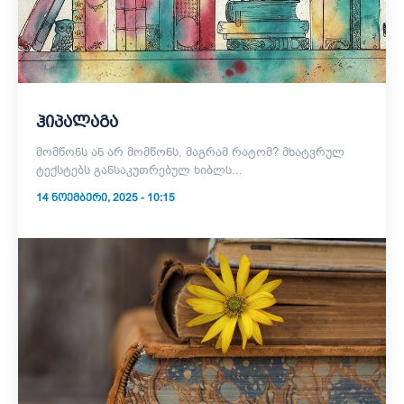
ჰიპალაგა
მომწონს ან არ მომწონს, მაგრამ რატომ? მხატვრულ
ტექსტებს განსაკუთრებულ ხიბლს...
14 ᲜᲝᲔᲛᲑᲔᲠᲘ, 2025 - 10:15