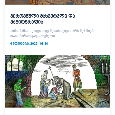
პიროვნული მსხვერპლი და
ჰაგიოგრაფია
„აბბა მამაო, ყოველივე შესაძლებელ არს შენ მიერ
თანა-წარსლვად სასუმელი...
6 ᲜᲝᲔᲛᲑᲔᲠᲘ, 2025 - 08:30