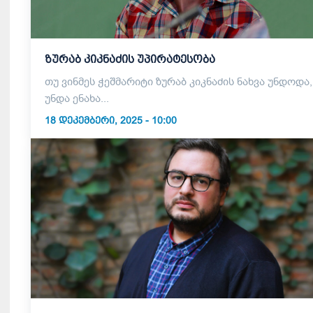
ზურაბ კიკნაძის უპირატესობა
თუ ვინმეს ჭეშმარიტი ზურაბ კიკნაძის ნახვა უნდოდა,
უნდა ენახა...
18 ᲓᲔᲙᲔᲛᲑᲔᲠᲘ, 2025 - 10:00