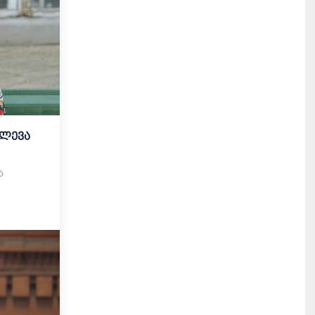
ვლევა
ა