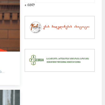
« ივლ
...