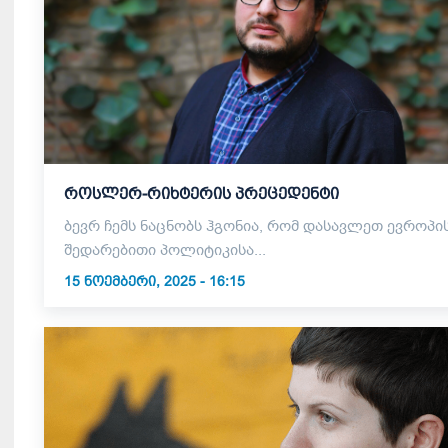
როსლერ-რიხტერის პრეცედენტი
ბევრ ჩემს ნაცნობს ჰგონია, რომ დასავლეთ ევროპი
შედარებითი პოლიტიკისა...
15 ᲜᲝᲔᲛᲑᲔᲠᲘ, 2025 - 16:15