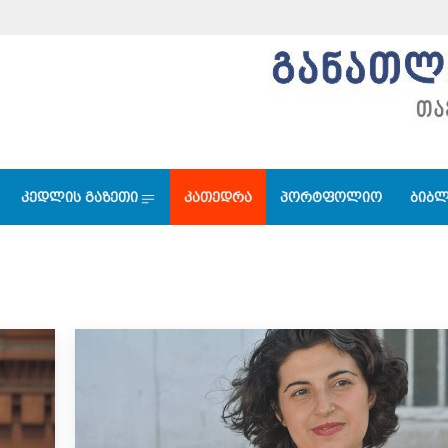
კედლის გაზეთი
კათედრა
პორტფოლიო
ბიბლ