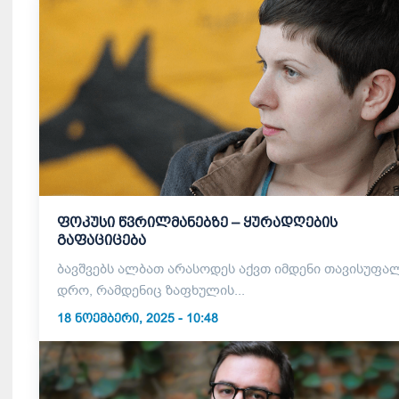
ფოკუსი წვრილმანებზე – ყურადღების
გაფაციცება
ბავშვებს ალბათ არასოდეს აქვთ იმდენი თავისუფა
დრო, რამდენიც ზაფხულის...
18 ᲜᲝᲔᲛᲑᲔᲠᲘ, 2025 - 10:48