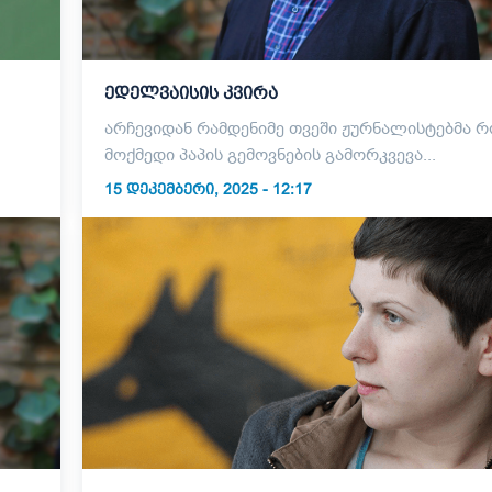
ედელვაისის კვირა
არჩევიდან რამდენიმე თვეში ჟურნალისტებმა რ
მოქმედი პაპის გემოვნების გამორკვევა...
15 ᲓᲔᲙᲔᲛᲑᲔᲠᲘ, 2025 - 12:17