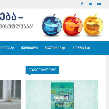
იოთეკა
ჟურნალი
გალერეა
კონტაქტი
ვიდეობლოგი