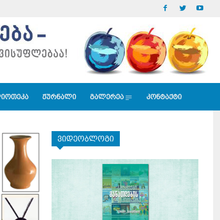
იოთეკა
ჟურნალი
გალერეა
კონტაქტი
ვიდეობლოგი