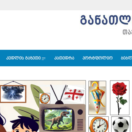
კედლის გაზეთი
კათედრა
პორტფოლიო
ბიბლ