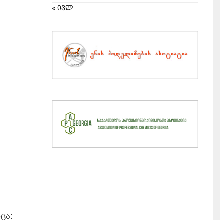
« ივლ
ცა: