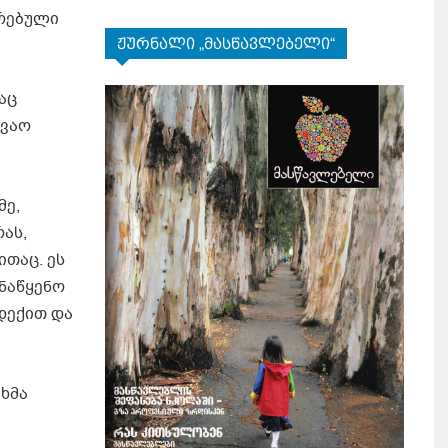
არებული
ჟურნალი „მასწავლებელი“
აც
ღვაო
მე,
ას,
თაც. ეს
ანაწყენო
დექით და
 ხმა