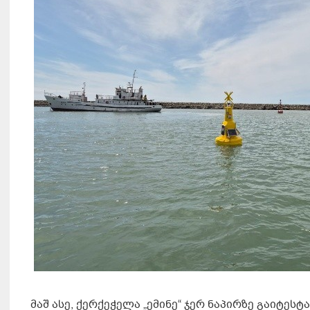
მაშ ასე, ქერქეჭელა „ემინე“ ჯერ ნაპირზე გაიტესტ