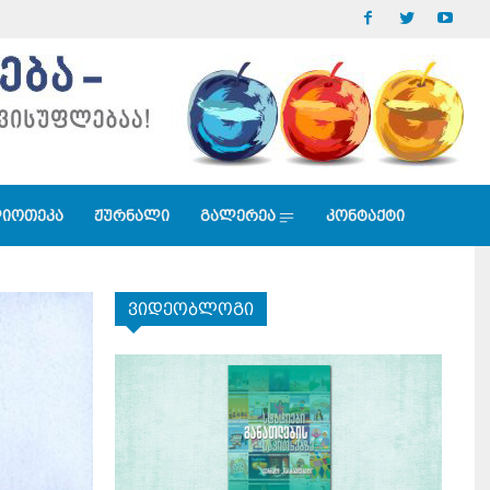
იოთეკა
ჟურნალი
გალერეა
კონტაქტი
ვიდეობლოგი