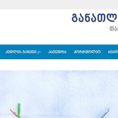
კედლის გაზეთი
კათედრა
პორტფოლიო
ბიბლ