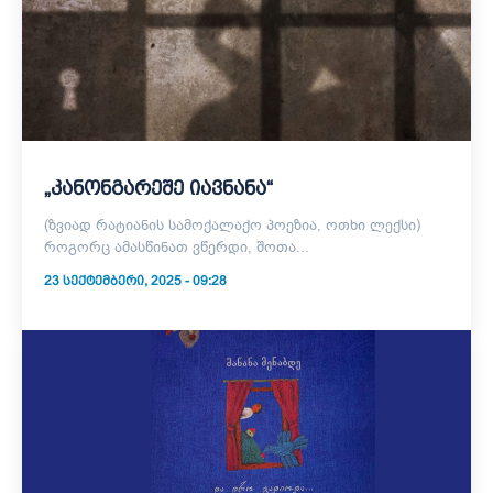
„კანონგარეშე იავნანა“
(ზვიად რატიანის სამოქალაქო პოეზია, ოთხი ლექსი)
როგორც ამასწინათ ვწერდი, შოთა...
23 ᲡᲔᲥᲢᲔᲛᲑᲔᲠᲘ, 2025 - 09:28