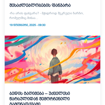
შესაძლებლობების ფანჯარა
-რა არის ფანჯარა? - მჭიდროდ შეკრული ჩარჩო,
რომელშიც მინაა...
19 ᲜᲝᲔᲛᲑᲔᲠᲘ, 2025 - 09:30
ბედის გაღიმება – უძველესი
წარსულიდან შემორჩენილი
გამონათქვამი