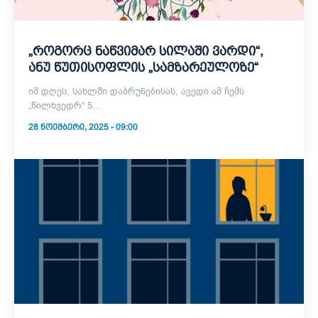
„როგორც ნაწვიმარ სილაში ვარდი“,
ანუ წუთისოფლის „სამზარეულოზე“
იმ დღეს, სახლში დაბრუნებისას, ავედი ამ ჩემს
„წილხვედრ“ 5...
28 ᲜᲝᲔᲛᲑᲔᲠᲘ, 2025 - 09:00