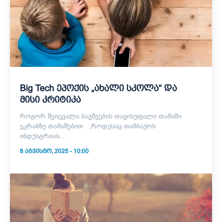
Big Tech ეპოქის „ახალი სკოლა“ და
მისი კრიტიკა
როგორ შეიცვალა ბავშვების თავისუფალი თამაში
ეკრანზე თამაშებით „როდესაც თამბაქოს
ინდუსტრიას...
8 ᲐᲒᲕᲘᲡᲢᲝ, 2025 - 10:00