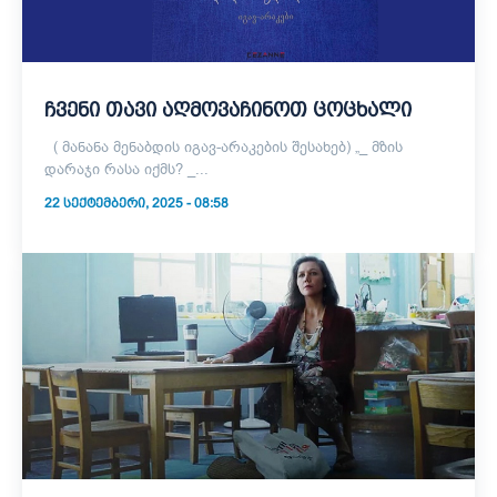
ჩვენი თავი აღმოვაჩინოთ ცოცხალი
( მანანა მენაბდის იგავ-არაკების შესახებ) „_ მზის
დარაჯი რასა იქმს? _...
22 ᲡᲔᲥᲢᲔᲛᲑᲔᲠᲘ, 2025 - 08:58