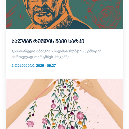
სალმან რუშდის შავი სარკე
გასახარელი ამბავია - სალმან რუშდის „კიშოტი“
ქართულად თარგმნეს. სხვებზე...
2 ᲓᲔᲙᲔᲛᲑᲔᲠᲘ, 2025 - 09:27