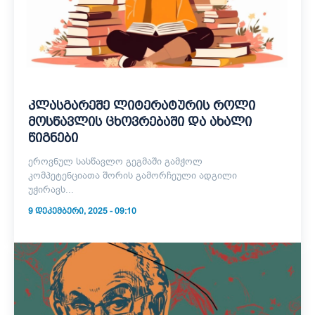
კლასგარეშე ლიტერატურის როლი
მოსწავლის ცხოვრებაში და ახალი
წიგნები
ეროვნულ სასწავლო გეგმაში გამჭოლ
კომპეტენციათა შორის გამორჩეული ადგილი
უჭირავს...
9 ᲓᲔᲙᲔᲛᲑᲔᲠᲘ, 2025 - 09:10