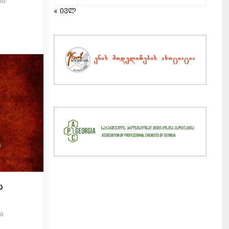
და
« ივლ
ს
და