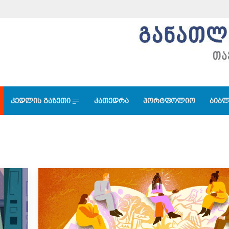
კედლის გაზეთი
კათედრა
პორტფოლიო
ბიბლ