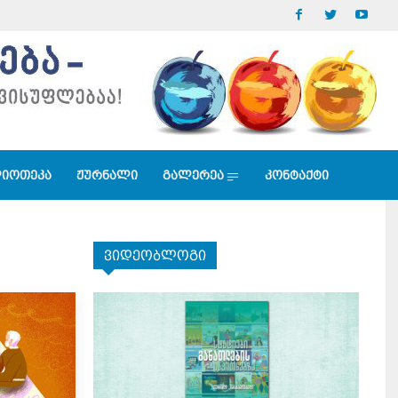
იოთეკა
ჟურნალი
გალერეა
კონტაქტი
ვიდეობლოგი