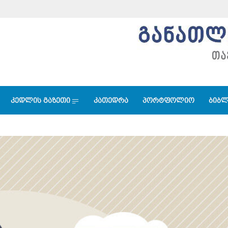
კედლის გაზეთი
კათედრა
პორტფოლიო
ბიბლ