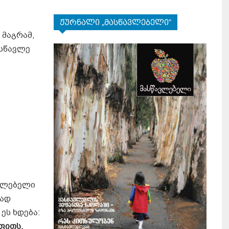
ჟურნალი „მასწავლებელი“
 მაგრამ,
ოსწავლე
ავლებელი
რად
ეს ხდება:
ფითს.