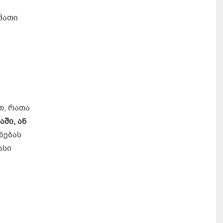
მათი
თ, რათა
ში, ან
ნებას
ასი