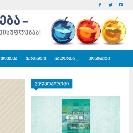
იოთეკა
ჟურნალი
გალერეა
კონტაქტი
ვიდეობლოგი