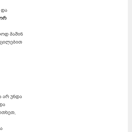
 და
გორ
ოდ მაშინ
გაცილებით
ა არ უნდა
და
ითხეთ,
ა