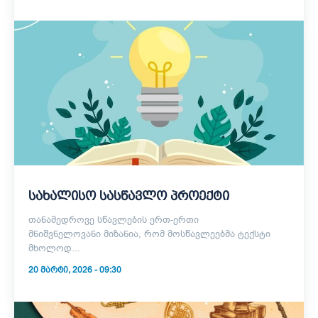
სახალისო სასწავლო პროექტი
თანამედროვე სწავლების ერთ-ერთი
მნიშვნელოვანი მიზანია, რომ მოსწავლეებმა ტექსტი
მხოლოდ...
20 ᲛᲐᲠᲢᲘ, 2026 - 09:30