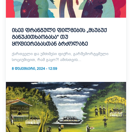
ისევ ფრანგული ფილმების „მსუბუქ
განუკითხაობასა“ თუ
ყოფიერებასთან ბრძოლაზე
ქართველი და უმძიმესი ფიქრი, გარშემორტყმული
სოციუმივით, რამ გაყო?! ამისთვის...
8 ᲓᲔᲙᲔᲛᲑᲔᲠᲘ, 2024 - 12:59