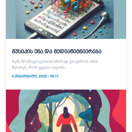
მუსიკის ენა და მედიაწიგნიერება
ჩემს მოსწავლეებთან ხშირად ვსაუბრობ იმის
შესახებ, რომ ყველა საგანს...
4 ᲗᲔᲑᲔᲠᲕᲐᲚᲘ, 2025 - 09:11