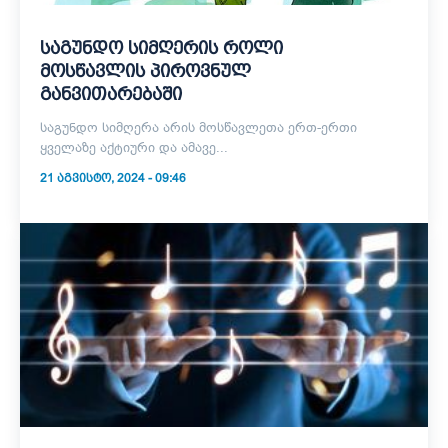
საგუნდო სიმღერის როლი
მოსწავლის პიროვნულ
განვითარებაში
საგუნდო სიმღერა არის მოსწავლეთა ერთ-ერთი
ყველაზე აქტიური და ამავე...
21 ᲐᲒᲕᲘᲡᲢᲝ, 2024 - 09:46