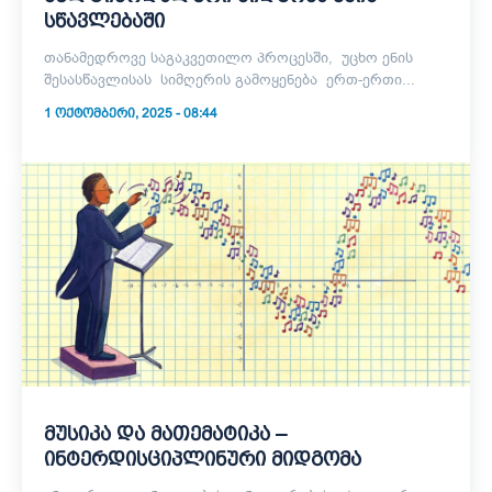
სწავლებაში
თანამედროვე საგაკვეთილო პროცესში, უცხო ენის
შესასწავლისას სიმღერის გამოყენება ერთ-ერთი...
1 ᲝᲥᲢᲝᲛᲑᲔᲠᲘ, 2025 - 08:44
მუსიკა და მათემატიკა –
ინტერდისციპლინური მიდგომა