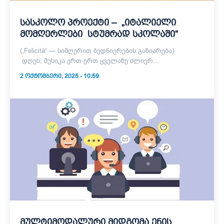
სასკოლო პროექტი – „იტალიელი
მომღერლები სტუმრად სკოლაში“
(„Felicità“ — სიმღერით ბედნიერების გაზიარება)
დღეს, მუსიკა ერთ-ერთ ყველაზე ძლიერ...
2 ᲝᲥᲢᲝᲛᲑᲔᲠᲘ, 2025 - 10:59
მულტიმოდალური მიდგომა ენის