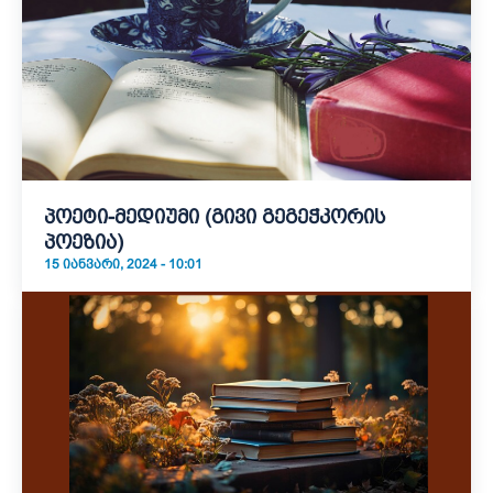
პოეტი-მედიუმი (გივი გეგეჭკორის
პოეზია)
15 ᲘᲐᲜᲕᲐᲠᲘ, 2024 - 10:01