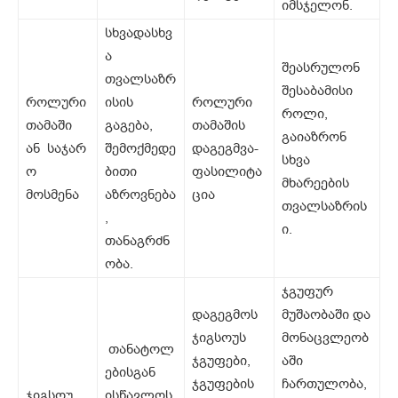
იმსჯელონ.
სხვადასხვ
ა
შეასრულონ
თვალსაზრ
შესაბამისი
როლური
ისის
როლური
როლი,
თამაში
გაგება,
თამაშის
გაიაზრონ
ან საჯარ
შემოქმედე
დაგეგმვა-
სხვა
ო
ბითი
ფასილიტა
მხარეების
მოსმენა
აზროვნება
ცია
თვალსაზრის
,
ი.
თანაგრძნ
ობა.
ჯგუფურ
დაგეგმოს
მუშაობაში და
ჯიგსოუს
მონაცვლეობ
თანატოლ
ჯგუფები,
აში
ებისგან
ჯგუფების
ჩართულობა,
ჯიგსოუ
ისწავლოს