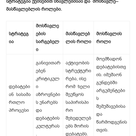
სტრატეგია
ქეისებით
სწავლებისას
და
მოსწავლე
–
მასწავლებლის
როლები
.
მოსწავლე
სტრატეგ
ების
მასწავლებ
მოსწავლის
ია
სარგებელ
ლის
როლი
როლი
ი
მოემზადონ
განივითარ
აქტივობის
დებატებისთვ
ებენ
სტრუქტური
ის. იმუშაონ
კრიტიკულ
რება, ისე
გუნდებში
დებატები
ი
რომ ხელი
არგუმენტები
ან სასამა
აზროვნები
შეუწყოს
ს
რთლო
ს უნარებს
საპირისპი
შემუშავებისა
პროცესი
და
რო
და
დებატების
შეხედულებ
წარმოდგენის
კულტურას
ებს შორის
თვის.
.
დებატებს.