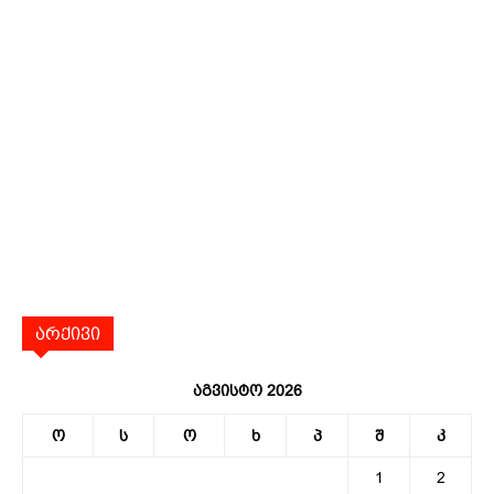
არქივი
აგვისტო 2026
ო
ს
ო
ხ
პ
შ
კ
1
2