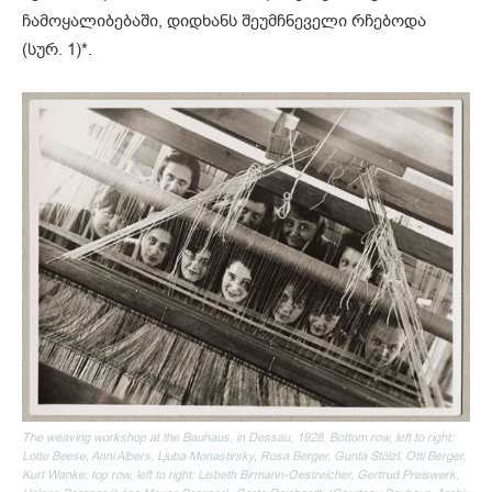
ჩამოყალიბებაში, დიდხანს შეუმჩნეველი რჩებოდა
(სურ. 1)*.
The weaving workshop at the Bauhaus, in Dessau, 1928. Bottom row, left to right:
Lotte Beese, Anni Albers, Ljuba Monastirsky, Rosa Berger, Gunta Stölzl, Otti Berger,
Kurt Wanke; top row, left to right: Lisbeth Birmann-Oestreicher, Gertrud Preiswerk,