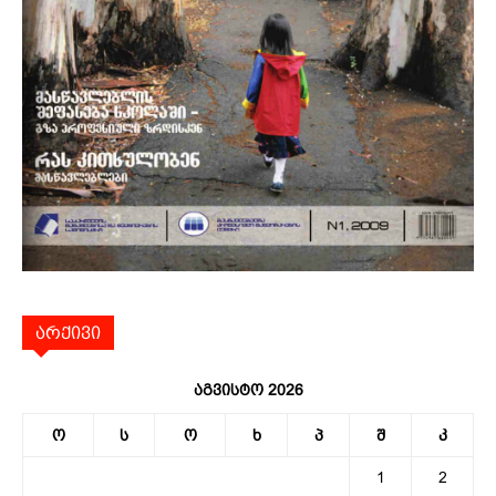
არქივი
აგვისტო 2026
ო
ს
ო
ხ
პ
შ
კ
1
2