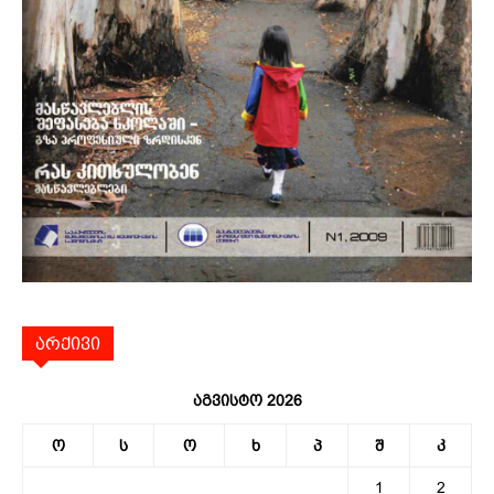
არქივი
აგვისტო 2026
ო
ს
ო
ხ
პ
შ
კ
1
2