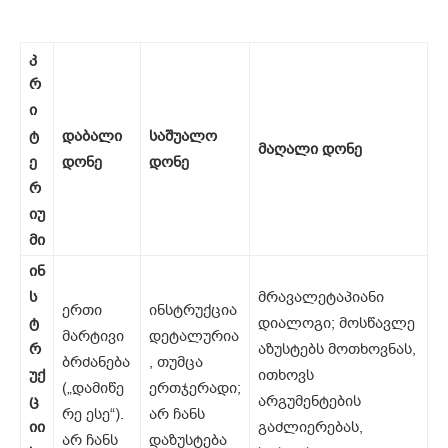
კ
რ
ი
ტ
დაბალი
საშუალო
მაღალი დონე
ე
დონე
დონე
რ
იუ
მი
ინ
ს
მრავალეტაპიანი
ერთი
ინსტრუქცია
ტ
დიალოგი; მოსწავლე
მარტივი
დეტალურია
რ
აზუსტებს მოთხოვნას,
ბრძანება
, თუმცა
უქ
ითხოვს
(„დამიწე
ერთჯერადი;
ც
არგუმენტების
რე ესე“).
არ ჩანს
იი
გაძლიერებას,
არ ჩანს
დაზუსტება