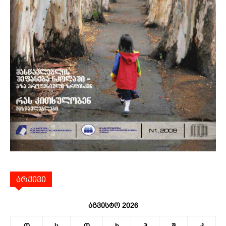
არქივი
აგვისტო 2026
ო
ს
ო
ხ
პ
შ
კ