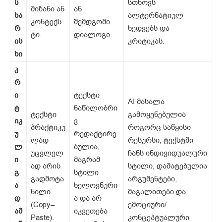
ს
სთხოვს
მიზანი ან
ან
ხა
ალტერნატიულ
კონტექს
შემდგომი
რ
ხედვებს და
ტი.
დიალოგი.
ის
კრიტიკას.
ხი
კ
რ
ი
ტექსტი
AI მასალა
ტ
ნაწილობრი
ტექსტი
გამოყენებულია
იკ
ვ
პრაქტიკუ
როგორც საწყისი
უ
რედაქტირე
ლად
რესურსი; ტექსტში
ლ
ბულია,
უცვლელ
ჩანს ინდივიდუალური
ი
მაგრამ
ად არის
სტილი, დამატებულია
გ
სტილი
გადმოტა
არგუმენტები,
ა
ხელოვნური
ნილი
მაგალითები და
დ
ა და არ
(Copy–
ემოციური/
ამ
იკვეთება
Paste).
კონცეპტუალური