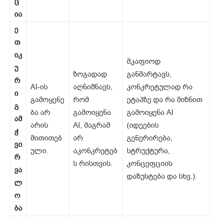
ც
ია
ე
თ
იკ
მკაფიოდ
უ
ზოგადად
განმარტავს,
რ
AI-ის
აღნიშნავს,
კონკრეტულად რა
ი
გამოყენე
რომ
ეტაპზე და რა მიზნით
გ
ბა არ
გამოიყენა
გამოიყენა AI
ამ
არის
AI, მაგრამ
(იდეების
ჭ
მითითებ
არ
გენერირება,
ვი
ული.
აკონკრეტებ
სტრუქტურა,
რ
ს რისთვის.
კონცეფციის
ვა
დაზუსტება და სხვ.).
ლ
ო
ბა