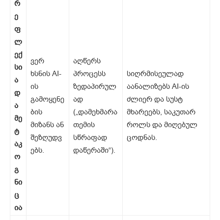
რ
ე
ფ
ლ
ექ
ვერ
აღწერს
სი
ხსნის AI-
პროცესს
სიღრმისეულად
ა
ის
ზედაპირულ
აანალიზებს AI-ის
დ
გამოყენე
ად
ძლიერ და სუსტ
ა
ბის
(„დამეხმარა
მხარეებს, საკუთარ
მე
მიზანს ან
თემის
როლს და მიღებულ
ტ
შეზღუდვ
სწრაფად
ცოდნას.
აკ
ებს.
დაწერაში“).
ო
გ
ნი
ც
ია