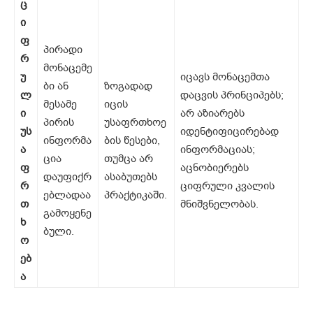
ც
ი
ფ
პირადი
რ
მონაცემე
უ
იცავს მონაცემთა
ბი ან
ზოგადად
ლ
დაცვის პრინციპებს;
მესამე
იცის
ი
არ აზიარებს
პირის
უსაფრთხოე
უს
იდენტიფიცირებად
ინფორმა
ბის წესები,
ა
ინფორმაციას;
ცია
თუმცა არ
ფ
აცნობიერებს
დაუფიქრ
ასაბუთებს
რ
ციფრული კვალის
ებლადაა
პრაქტიკაში.
თ
მნიშვნელობას.
გამოყენე
ხ
ბული.
ო
ებ
ა