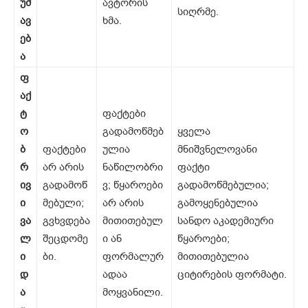
უშ
ავტორის
სიღრმე.
ავ
ხმა.
ებ
ა
ფ
აქ
ტ
ფაქტები
ო
გადამოწმებ
ყველა
ბ
ფაქტები
ულია
მნიშვნელოვანი
რ
არ არის
ნაწილობრი
ფაქტი
ივ
გადამოწ
ვ; წყაროები
გადამოწმებულია;
ი
მებული;
არ არის
გამოყენებულია
ვა
გვხვდება
მითითებულ
სანდო აკადემიური
ლ
შეცდომე
ი ან
წყაროები;
ი
ბი.
ფორმალურ
მითითებულია
დ
ადაა
ციტირების ფორმატი.
ა
მოყვანილი.