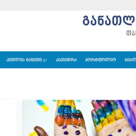
კედლის გაზეთი
კათედრა
პორტფოლიო
ბიბლ