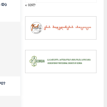
 და
« ივლ
ლი?