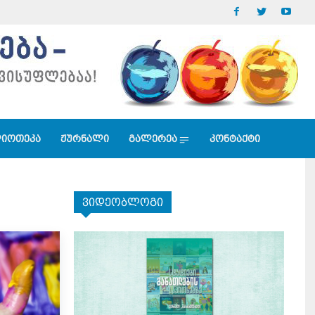
იოთეკა
ჟურნალი
გალერეა
კონტაქტი
ვიდეობლოგი