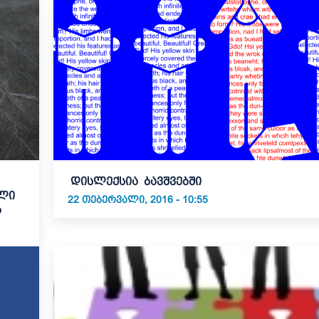
დისლექსია ბავშვებში
ული
22 ᲗᲔᲑᲔᲠᲕᲐᲚᲘ, 2016 - 10:55
ბ