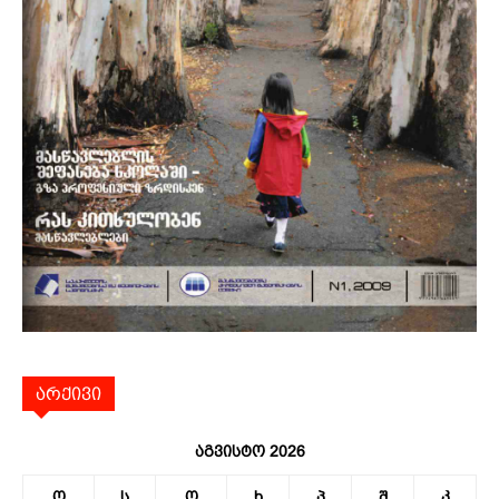
არქივი
აგვისტო 2026
ო
ს
ო
ხ
პ
შ
კ