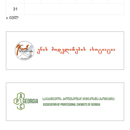
31
« ივლ