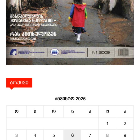
არქივი
აგვისტო 2026
ო
ს
ო
ხ
პ
შ
კ
1
2
3
4
5
6
7
8
9