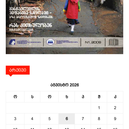
არქივი
აგვისტო 2026
ო
ს
ო
ხ
პ
შ
კ
1
2
3
4
5
6
7
8
9