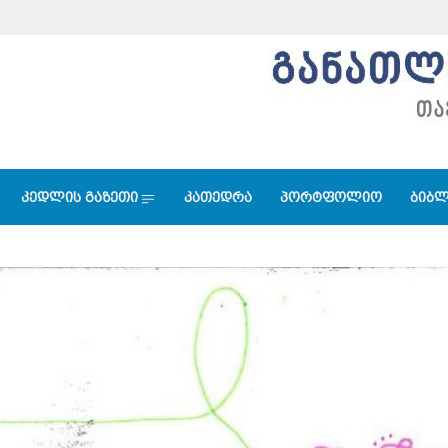
კედლის გაზეთი
კათედრა
პორტფოლიო
ბიბლ