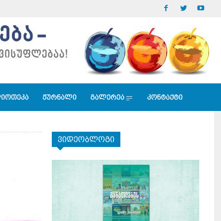
იოთეკა
ჟურნალი
გალერეა
კონტაქტი
ვიდეობლოგი