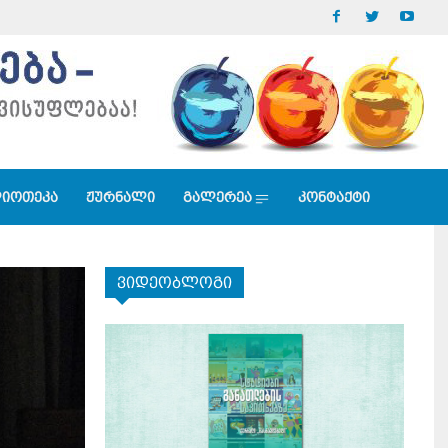
იოთეკა
ჟურნალი
გალერეა
კონტაქტი
ვიდეობლოგი