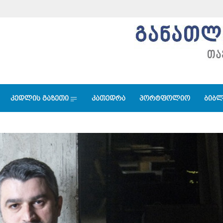
კედლის გაზეთი
კათედრა
პორტფოლიო
ბიბლ