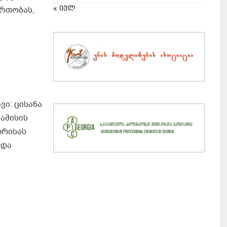
« ივლ
ერთობას,
ვი: ცისანა
მამისის
დრისას
ოდა