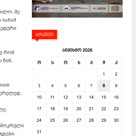
ილო, მე
 სანამ
ვედური
არქივი
აგვისტო 2026
ე რომ
 წინ,
ო
ს
ო
ხ
პ
შ
კ
1
2
რიით
3
4
5
6
7
8
9
ზერელედ,
10
11
12
13
14
15
16
ლე.
17
18
19
20
21
22
23
24
25
26
27
28
29
30
გამოკრული
31
ჯდები-