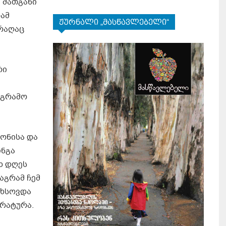
 მათგანი
რამ
ჟურნალი „მასწავლებელი“
 რაღაც
რი
ოგრამო
დონისა და
ინგა
ხ დღეს
აგრამ ჩემ
ახსოვდა
ერატურა.