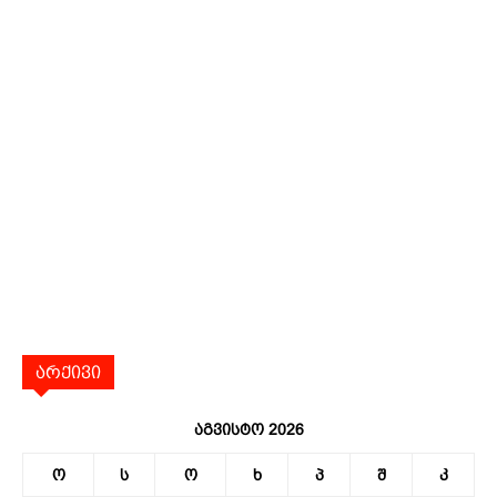
არქივი
აგვისტო 2026
ო
ს
ო
ხ
პ
შ
კ