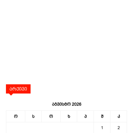
არქივი
აგვისტო 2026
ო
ს
ო
ხ
პ
შ
კ
1
2