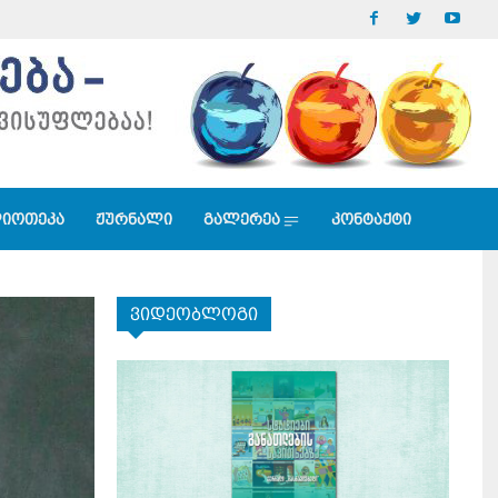
იოთეკა
ჟურნალი
გალერეა
კონტაქტი
ვიდეობლოგი