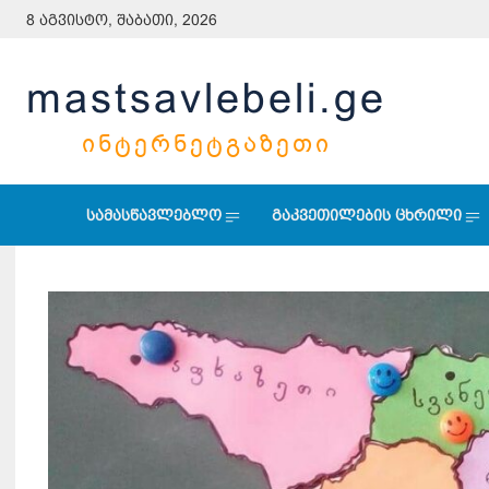
8 აგვისტო, შაბათი, 2026
mastsavlebeli.ge
ᲘᲜᲢᲔᲠᲜᲔᲢᲒᲐᲖᲔᲗᲘ
სამასწავლებლო
გაკვეთილების ცხრილი