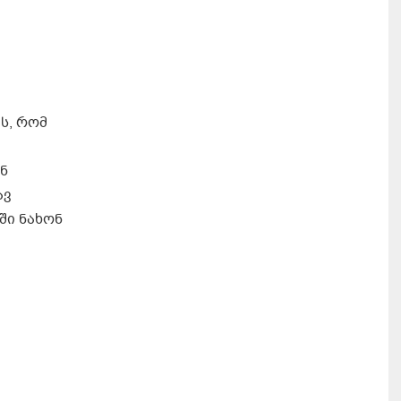
ს, რომ
ნ
ავ
ში ნახონ