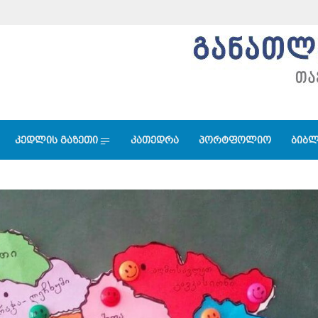
კედლის გაზეთი
კათედრა
პორტფოლიო
ბიბლ