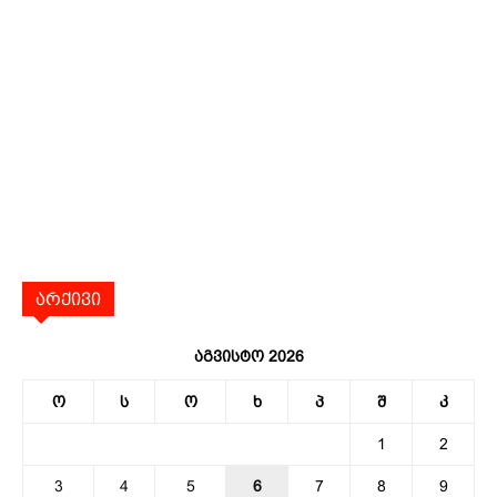
არქივი
აგვისტო 2026
ო
ს
ო
ხ
პ
შ
კ
1
2
3
4
5
6
7
8
9