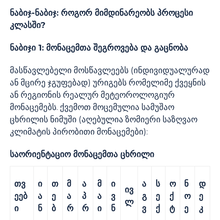
ნაბიჯ-ნაბიჯ: როგორ მიმდინარეობს პროცესი
კლასში?
ნაბიჯი 1: მონაცემთა შეგროვება და გაცნობა
მასწავლებელი მოსწავლეებს (ინდივიდუალურად
ან მცირე ჯგუფებად) ურიგებს რომელიმე ქვეყნის
ან რეგიონის რეალურ მეტეოროლოგიურ
მონაცემებს. ქვემოთ მოცემულია სამუშაო
ცხრილის ნიმუში (აღებულია ზომიერი საზღვაო
კლიმატის პირობითი მონაცემები):
საორიენტაციო მონაცემთა ცხრილი
თვ
ი
თ
მ
ა
მ
ი
ა
ს
ო
ნ
დ
ივ
ეებ
ა
ე
ა
პ
ა
ვ
გ
ე
ქ
ო
ე
ლ
ი
ნ
ბ
რ
რ
ი
ნ
ვ
ქ
ტ
ე
კ