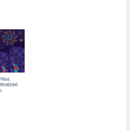
ისა.
მიანები
ს