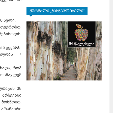
ჟურნალი „მასწავლებელი“
16 წელი.
ვფიქრობთ,
ებისთვის,
ან უყვარს.
თხულობს 7
ცხადა, რომ
მოსწავლემ
ლთაგან 38
 არჩევანი
 მოსწონთ.
 არანაირი