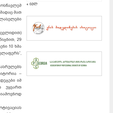
« ივლ
მოსწავლემ
ხმადაც მათ
ლასელები
ეცვლიდით)
იგნით, 29
ენი 10 ხმა
ველაფერს”,
 ასრულებს
დიტორია –
დეგები იმ
ათ უყვართ
სიამოვნოდ
ოტივაციას