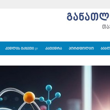
კედლის გაზეთი
კათედრა
პორტფოლიო
ბიბლ