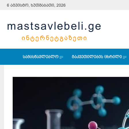
6 აგვისტო, ხუთშაბათი, 2026
mastsavlebeli.ge
ᲘᲜᲢᲔᲠᲜᲔᲢᲒᲐᲖᲔᲗᲘ
სამასწავლებლო
გაკვეთილების ცხრილი