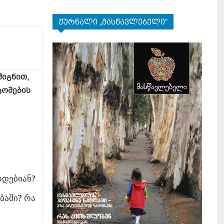
ჟურნალი „მასწავლებელი“
შიგნით
,
ტომების
რდებიან?
ბაში? რა