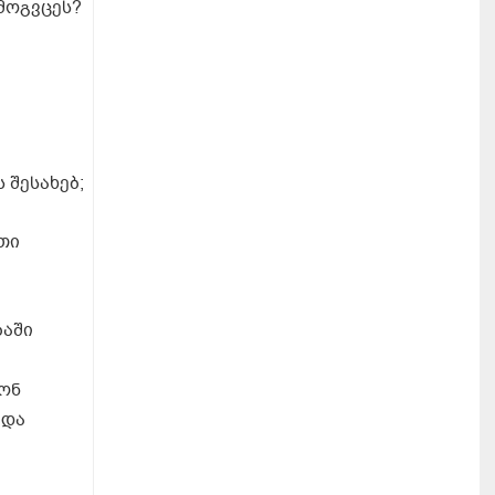
მოგვცეს?
 შესახებ;
თი
ბაში
თონ
 და