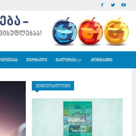
იოთეკა
ჟურნალი
გალერეა
კონტაქტი
ვიდეობლოგი