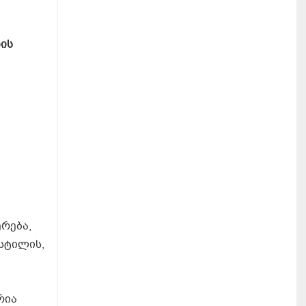
ის
რება,
 სტილის,
რია