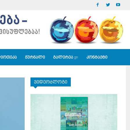
იოთეკა
ჟურნალი
გალერეა
კონტაქტი
ვიდეობლოგი