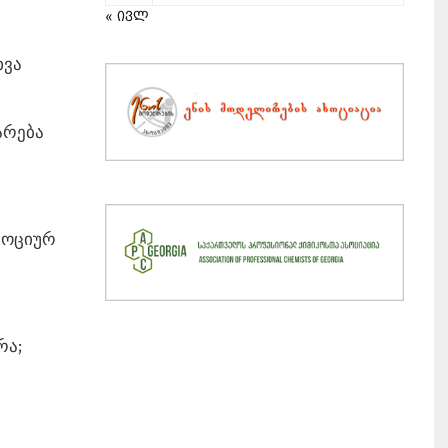
« ივლ
ხვა
არება
მოციურ
რა;