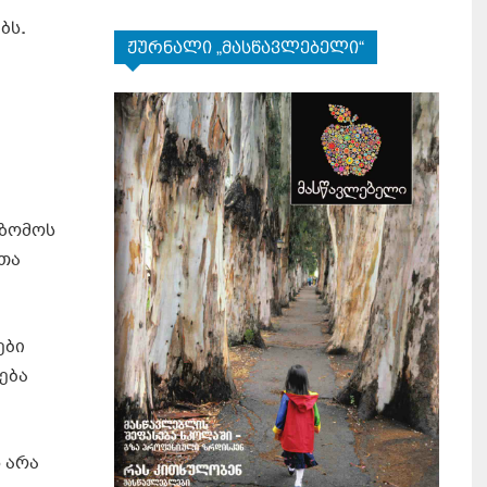
ებს
.
ჟურნალი „მასწავლებელი“
იზომოს
ეთა
ები
ება
 არა