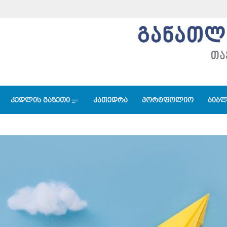
კედლის გაზეთი
კათედრა
პორტფოლიო
ბიბლ