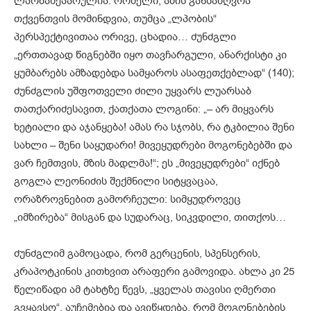
ლპობაშეპარულია. რომელი, ამის განსაზღვრა
თქვენთვის მომინდვია, თუმცა „ლპობის“
პერსპექტივითაა ორივე, ცხადია… ძუნძგლი
„ერთთავად წიგნებში იყო თავჩარგული, ანარქისტი კი
ყუმბარებს ამზადებდა სამყაროს ასაფეთქებლად“ (140);
ძუნძგლის უშფოთველი ძილი უყვარს ლუარსაბ
თათქარიძესავით, ქათქათა ლოგინი: „– არ მიყვარს
ხეტიალი და აჯანყება! ამას რა სჯობს, რა ტკბილია შენი
სახლი – შენი საყუდარი! მივეყუდრები მოგონებებში და
ვარ ჩემთვის, მზის მადლმა!“; ეს „მივეყუდრები“ იქნებ
გოგლა ლეონიძის შექმნილი სიტყვაცაა,
ორაზროვნებით გამორჩეული: სიმყუდროვეც
„იმზირება“ მისგან და სუდარაც, სიკვდილი, თითქოს…
ძუნძგლიმ გამოცადა, რომ გერცენის, სპენსერის,
კრაპოტკინის კითხვით არაფერი გამოვიდა. ახლა კი 25
წელიწადი ამ ტახტზე წევს, „ყველას თავისი ღმერთი
გვყავსო“, აუჩემებია და ავიწყდება, რომ მოგონებების