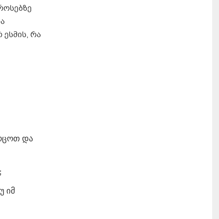
ფროსებზე
და
 ესმის, რა
კოცოთ და
;
უ იმ