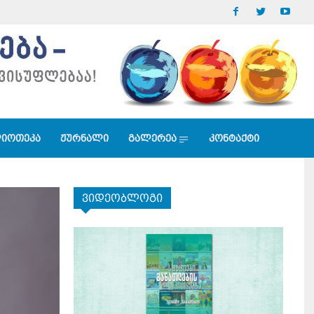
იოთეკა
ჟურნალი
გალერეა
კონტაქტი
ვიდეობლოგი