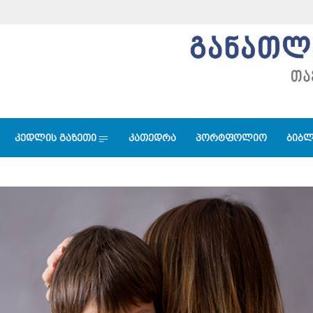
კედლის გაზეთი
კათედრა
პორტფოლიო
ბიბლ