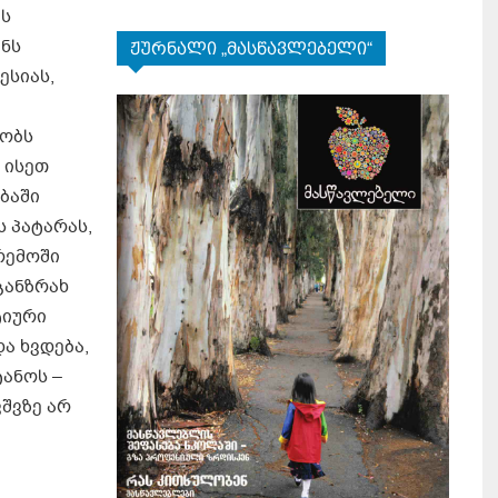
ის
ენს
ჟურნალი „მასწავლებელი“
ესიას,
რობს
 ისეთ
ბაში
 პატარას,
რემოში
განზრახ
ტიური
ა ხვდება,
ანოს –
შვზე არ