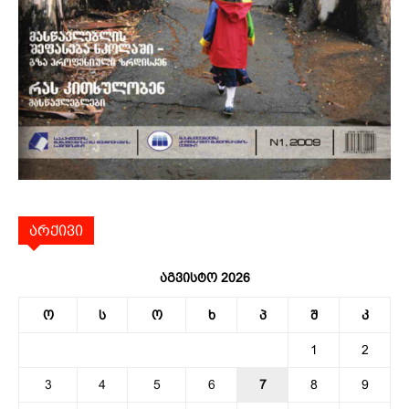
არქივი
აგვისტო 2026
ო
ს
ო
ხ
პ
შ
კ
1
2
3
4
5
6
7
8
9