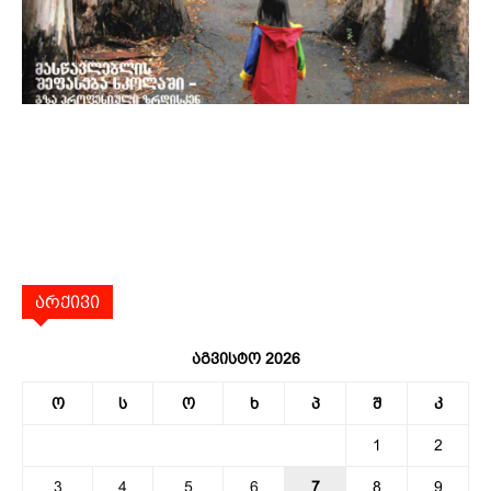
არქივი
აგვისტო 2026
ო
ს
ო
ხ
პ
შ
კ
1
2
3
4
5
6
7
8
9