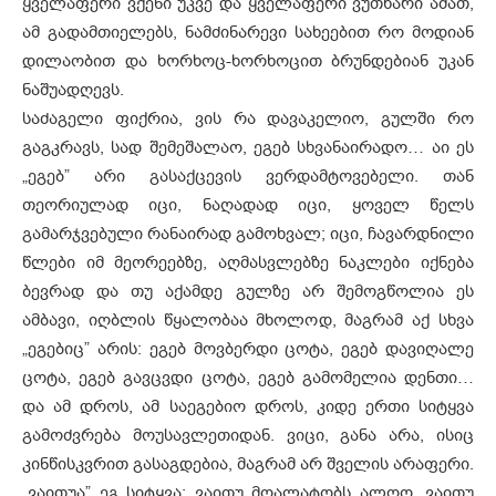
ყველაფერი ვქენი უკვე და ყველაფერი ვუთხარი ამათ,
ამ გადამთიელებს, ნამძინარევი სახეებით რო მოდიან
დილაობით და ხორხოც-ხორხოცით ბრუნდებიან უკან
ნაშუადღევს.
საძაგელი ფიქრია, ვის რა დავაკელიო, გულში რო
გაგკრავს, სად შემეშალაო, ეგებ სხვანაირადო… აი ეს
„ეგებ” არი გასაქცევის ვერდამტოვებელი. თან
თეორიულად იცი, ნაღადად იცი, ყოველ წელს
გამარჯვებული რანაირად გამოხვალ; იცი, ჩავარდნილი
წლები იმ მეორეებზე, აღმასვლებზე ნაკლები იქნება
ბევრად და თუ აქამდე გულზე არ შემოგწოლია ეს
ამბავი, იღბლის წყალობაა მხოლოდ, მაგრამ აქ სხვა
„ეგებიც” არის: ეგებ მოვბერდი ცოტა, ეგებ დავიღალე
ცოტა, ეგებ გავცვდი ცოტა, ეგებ გამომელია დენთი…
და ამ დროს, ამ საეგებიო დროს, კიდე ერთი სიტყვა
გამოძვრება მოუსავლეთიდან. ვიცი, განა არა, ისიც
კინწისკვრით გასაგდებია, მაგრამ არ შველის არაფერი.
„ვაითუა” ეგ სიტყვა: ვაითუ მღალატობს ალღო, ვაითუ