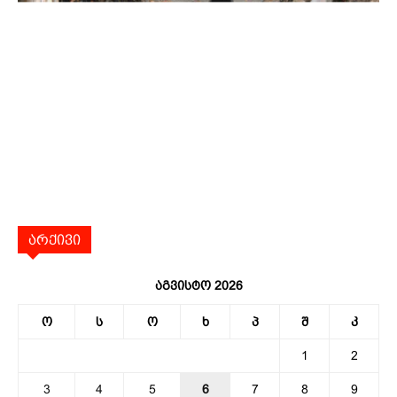
არქივი
აგვისტო 2026
ო
ს
ო
ხ
პ
შ
კ
1
2
3
4
5
6
7
8
9