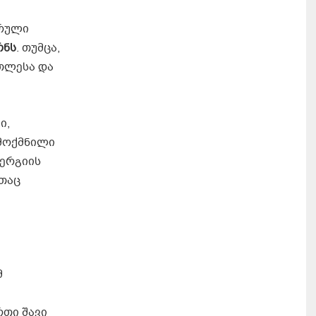
ერული
რნს
. თუმცა,
თლესა და
ი,
რმოქმნილი
ნერგიის
ითაც
მ
რთი შავი