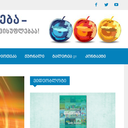
იოთეკა
ჟურნალი
გალერეა
კონტაქტი
ვიდეობლოგი