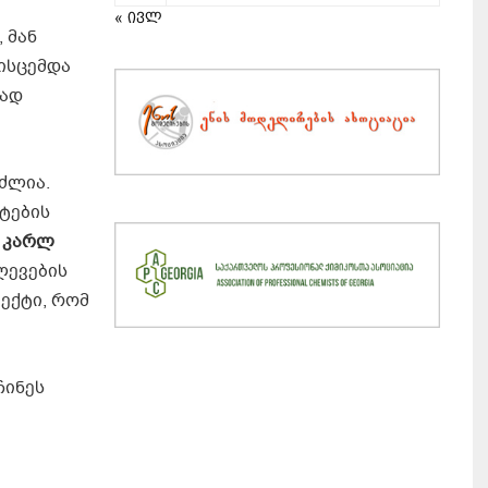
« ივლ
 მან
ისცემდა
რად
ძლია.
ტების
დ
კარლ
ვლევების
იექტი, რომ
ჩინეს