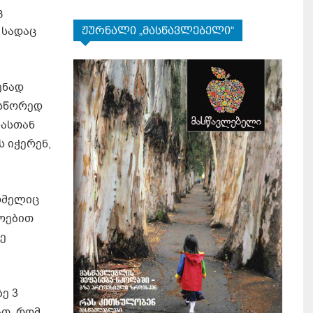
ც
 სადაც
ჟურნალი „მასწავლებელი“
ენად
 სწორედ
სასთან
 იჭერენ,
ომელიც
ლოებით
ე
ე 3
ათ, რომ