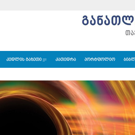
კედლის გაზეთი
კათედრა
პორტფოლიო
ბიბლ