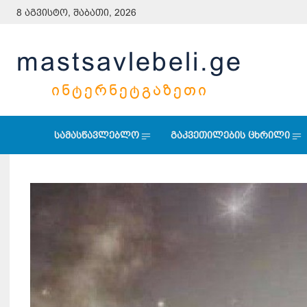
8 აგვისტო, შაბათი, 2026
mastsavlebeli.ge
ᲘᲜᲢᲔᲠᲜᲔᲢᲒᲐᲖᲔᲗᲘ
სამასწავლებლო
გაკვეთილების ცხრილი