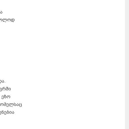
ვა
მხოლოდ
და.
ივრში
 ეზო
 რომელსაც
ენებია