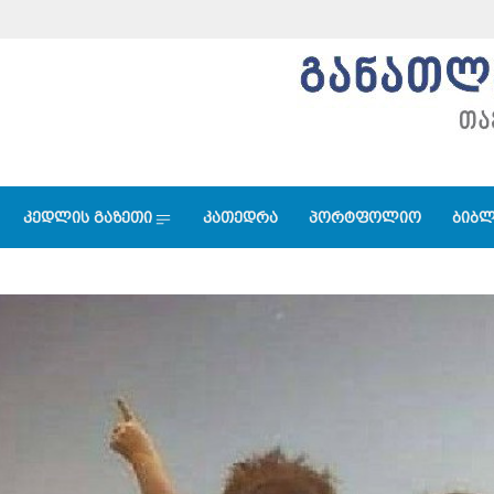
კედლის გაზეთი
კათედრა
პორტფოლიო
ბიბლ