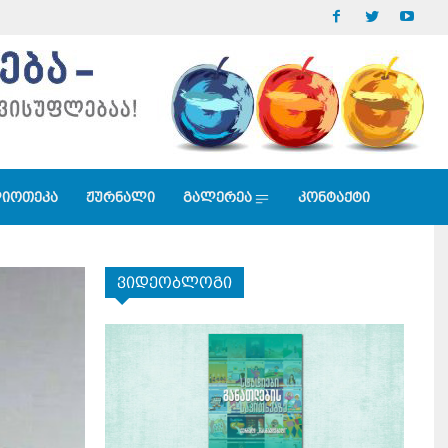
იოთეკა
ჟურნალი
გალერეა
კონტაქტი
ვიდეობლოგი