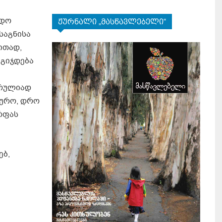
ედო
ჟურნალი „მასწავლებელი“
საგნისა
ითად,
 გიჯდება
სრულიად
ყურო, დრო
რფას
ებ,