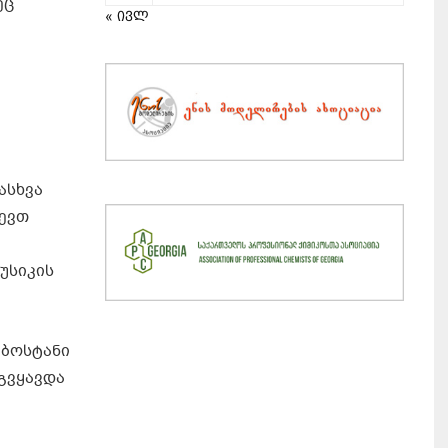
ეც
« ივლ
ასხვა
ლევთ
უსიკის
 ბოსტანი
ოგვყავდა