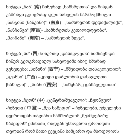
სიტყვა „ნან“ (
南
) ჩინურად „სამხრეთია“ და მისგან
უამრავი გეოგრაფიული სახელის წარმოქმნილი:
„ნანჯინი (ნანკინი)“ (
南京
) -„სამხრეთის დედაქალაქი“,
„ნანჩანგი“ (
南昌
)- „სამხრეთის კეთილდღეობა“,
„ჰაინანი“ (
海南
) – „სამხრეთის ზღვა“.
სიტყვა „სი“ (
西
) ჩინურად „დასავლეთს“ ნიშნავს და
ჩინურ გეოგრაფიულ სახელებში ისიც ხშირად
გვხვდება: „სინინი“ (
西宁)
– „მშვიდობა დასავლეთით“;
„გუანსი“ (广西) –„დიდი დაბლობის დასავლეთი
[ნაწილი]“ , „სიანი“
(
西安
)
– „სიწყნარე დასავლეთით“;
სიტყვა „ჩჟონ“ (
中
) „ცენტრი/შუაგული“: „ჩჟონგუო“
-ჩინეთი (
中国
) – „შუა სამეფო“ – ჩინელები, უძველესი
ფდროიდან თავიანთ სამშობლოს „შუამდებარე
სამეფოს“ ეძახიან, რადგან უხსოვარი დროიდან
თვლიან რომ მათი ქვეყანა სამყარო და მსოფლიოს