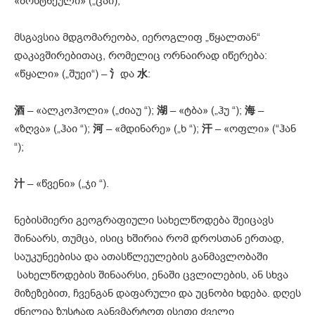
«ბოსტნეული» („ცაი);
მსგავსია მდგომარეობა, იეროგლიფ „წყალთან“
დაკავშირებითაც, რომელიც ორნაირად იწერება:
«წყალი» („შუეი“) –
氵
და
水
:
酒
– «ალკოჰოლი» („ძიაუ “);
湖
– «ტბა» („ჰუ “);
海
–
«ზღვა» („ჰაი “);
河
– «მდინარე» („ხ “);
汗
– «ოფლი» (“ჰან
“);
汁
– «წვენი» („ჯი “).
ნებისმიერი გეოგრაფიული სახელწოდება შეიცავს
შინაარს, თუმცა, ისიც ხშირია რომ დროსთან ერთად,
საუკუნეებისა და ათასწლეულების განმავლობაში
სახელწოდების შინაარსი, ენაში ცვლილების, ან სხვა
მიზეზებით, ჩვენგან დაფარული და უცნობი ხდება. დღეს
ძნელია ზუსტად განვმარტოთ ისეთი ძველი