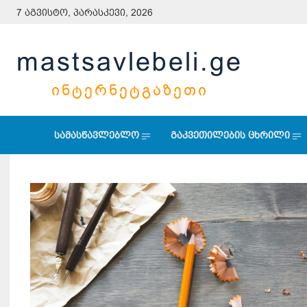
7 აგვისტო, პარასკევი, 2026
mastsavlebeli.ge
ᲘᲜᲢᲔᲠᲜᲔᲢᲒᲐᲖᲔᲗᲘ
სამასწავლებლო
გაკვეთილების ცხრილი