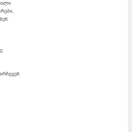
ლილი
არები,
ბენ.
ე
აირჩევენ