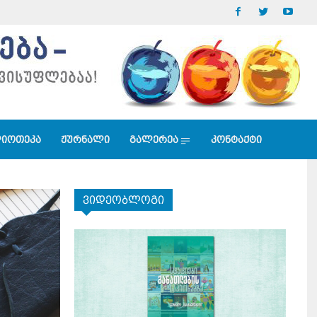
იოთეკა
ჟურნალი
გალერეა
კონტაქტი
ვიდეობლოგი