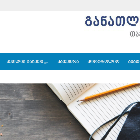
კედლის გაზეთი
კათედრა
პორტფოლიო
ბიბლ