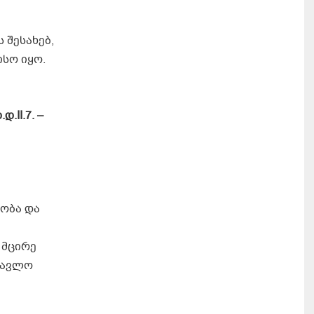
 შესახებ,
ისო იყო.
ხ.დ
.
II.
7. –
ყობა და
 მცირე
სწავლო