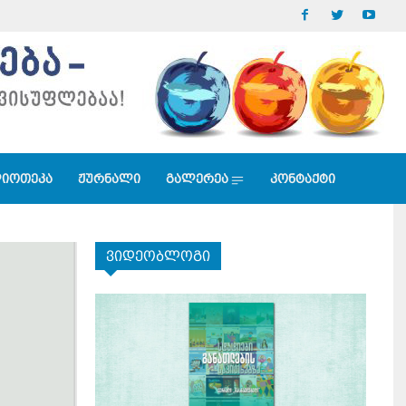
იოთეკა
ჟურნალი
გალერეა
კონტაქტი
ვიდეობლოგი