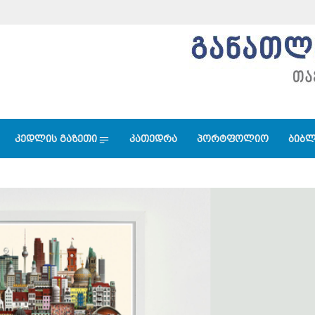
კედლის გაზეთი
კათედრა
პორტფოლიო
ბიბლ