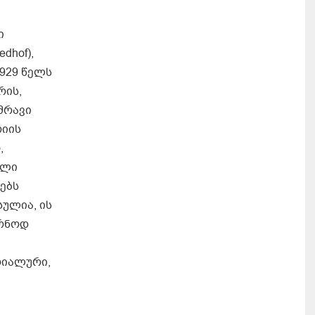
ი
dhof),
929 წელს
რის,
ამრავი
რიის
,
ული
ებს
ულია, ის
ირნოდ
ერიალური,