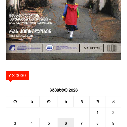
არქივი
აგვისტო 2026
ო
ს
ო
ხ
პ
შ
კ
1
2
3
4
5
6
7
8
9