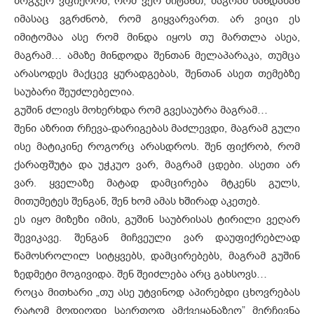
ზოგჯერ ვფიქრობ, რომ ვერ მიტანთ, მაგრამ ხანდახან
იმასაც ვგრძნობ, რომ გიყვარვართ. არ ვიცი ეს
იმიტომაა ასე რომ მინდა იყოს თუ მართლა ასეა,
მაგრამ… ამაზე მინდოდა შენთან მელაპარაკა, თუმცა
არასოდეს მაქცევ ყურადგებას, შენთან ასეთ თემებზე
საუბარი შეუძლებელია.
გუშინ ძლივს მოხერხდა რომ გვესაუბრა მაგრამ…
შენი აზრით რჩევა-დარიგებას მაძლევდი, მაგრამ გული
ისე მატიკინე როგორც არასდროს. შენ ფიქრობ, რომ
ქარაფშუტა და უჭკუო ვარ, მაგრამ ცდები. ასეთი არ
ვარ. ყველაზე მატად დამცირება მტკენს გულს,
მითუმეტეს შენგან, შენ ხომ ამას ხშირად აკეთებ.
ეს იყო მიზეზი იმის, გუშინ საუბრისას ტირილი ვეღარ
შევიკავე. შენგან მიჩვეული ვარ დაუფიქრებლად
წამოსროლილ სიტყვებს, დამცირებებს, მაგრამ გუშინ
ზედმეტი მოგივიდა. შენ შეიძლება არც გახსოვს…
როცა მითხარი „თუ ასე უტვინოდ აპირებდი ცხოვრებას
რატომ მოდიოდი საერთოდ ამქვეყანაზეო” მერჩივნა