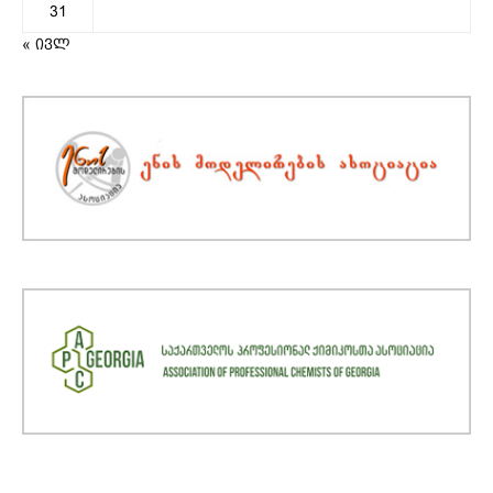
31
« ივლ