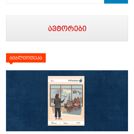
ავტორები
ბიბლიოთეკა