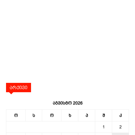
არქივი
აგვისტო 2026
ო
ს
ო
ხ
პ
შ
კ
1
2