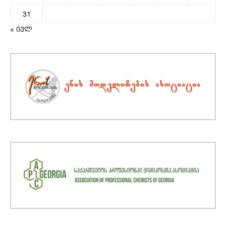
31
« ივლ