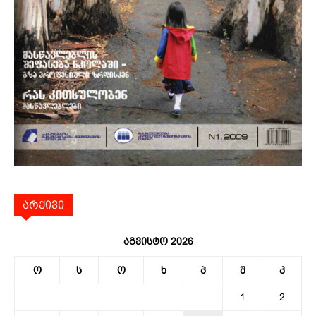
არქივი
აგვისტო 2026
ო
ს
ო
ხ
პ
შ
კ
1
2