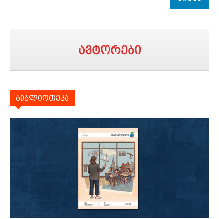
ავტორები
ბიბლიოთეკა