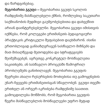
და წარდგინებაც.
მეგობართა ჯგუფი –
მეგობართა ჯგუფს სკოლის
რამდენიმე მასწავ­ლებელი ქმნის, რომლებიც საკუთა­რი
საქმიანობის მუდმივი გაუმჯო­ბესებითა და დახვეწით
არიან დაინ­­ტერესებულნი. მეგობართა ჯგუფი იმისთვის
იქმნება, რომ კოლეგები ერთმანეთს პედაგოგიური
პრაქტი­კის კრიტიკული შეფასებით დაეხმა­რონ. ისინი
ერთობლივად განსაზღვ­რა­ვენ სასწავლო მიზნებს და
მათ მისაღ­წე­ვად მეთოდებსა და სტრატეგიებს
შეიმუშავებენ, აგრეთვე კონკრე­ტულ მოსწავლეთა
საკითხებს, ან სასწავლო პროცესში წამოჭრილ
პრობლე­მებს განიხილავენ. მეგობართა ჯგუ­­ფის
წევრები ახალი რესურსების მოძიებისა თუ გამოყენების
უნარ-ჩვევებს ერთმანეთისგან სწავლო­ბენ. ჯგუფი თვეში
ერთხელ ან ორჯერ იკრიბება რამდენიმე საათით.
გამოც­­დილება მოწმობს, რომ მეგობართა ჯგუფის
წევრი მასწავლებლის მოსწავლეები უფრო მეტად