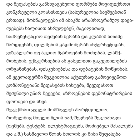
და შეფასების განსხვავე­ბული ფორმები მოვი­ფიქ­როთ
კონ­­კრეტული კლასისთვის (სასურვე­ლია ბავშვებთან
ერთად). მოსწავლეები ამ ასაკში არაპროგრამულ დავა­
ლე­ბებს ხალისით ასრულე­­ბენ, მაგა­ლი­თად,
საპრეზენტაციო თემების წერასა და კლასის წინაშე
წარდგე­ნას, ფილმების გადმოწერას ინტერნეტიდან,
ვიზუალური თუ აუდიო წყაროების მოძიებას, ლაშქ­­
რობე­ბის, ექსკურსიების ან გასვ­ლი­თი გაკვე­­თილების
ორგანიზებას, დისკუსი­ებისა და დებატების მოწ­­ყო­ბას.
ამ ყველაფერში შეგვიძლია აქტიურად გამოვიყენოთ
კომპონეტიანი შეფასების სისტემა, შევუფა­სოთ
შეძენილი უნარ-ჩვევები, აზროვნე­ბის დემონსტრირების
ფორმები და სხვა.
შევუქმნათ ყველა მოსწავლეს პორ­­ტფოლიო,
რომელშიც მთელი წლის ნამუშევრებს შევუნახავთ
(თემებს, ტესტებს, ილუსტრაციებს, მოძი­ებულ მასალებს
და ა.შ.) სასწავლო წლის ბოლოს კი მისი შეფასება