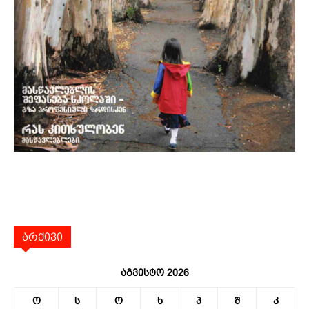
არქივი
აგვისტო 2026
ო
ს
ო
ხ
პ
შ
კ